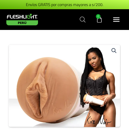
Ir
Envíos GRATIS por compras mayores a s/200.
al
Carrito
0
contenido