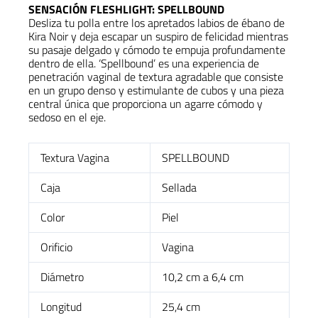
SENSACIÓN FLESHLIGHT: SPELLBOUND
Desliza
tu
polla
entre
los
apretados
labios
de
ébano
de
Kira Noir
y
deja
escapar
un
suspiro
de
felicidad
mientras
su
pasaje
delgado
y
cómodo
te
empuja
profundamente
dentro
de
ella.
‘Spellbound’
es
una
experiencia
de
penetración
vaginal
de
textura
agradable
que
consiste
en
un
grupo
denso
y
estimulante
de
cubos
y
una
pieza
central
única
que
proporciona
un
agarre
cómodo
y
sedoso
en
el
eje.
Textura Vagina
SPELLBOUND
Caja
Sellada
Color
Piel
Orificio
Vagina
Diámetro
10,2 cm a 6,4 cm
Longitud
25,4 cm