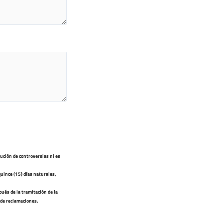
ución de controversias ni es
uince (15) días naturales,
pués de la tramitación de la
 de reclamaciones.