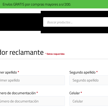
Envíos GRATIS por compras mayores a s/200.
Búsqueda
de
productos
idor reclamante
* Datos requeridos
mer apellido
*
Segundo apellido
*
ero de documentación
*
Celular
*