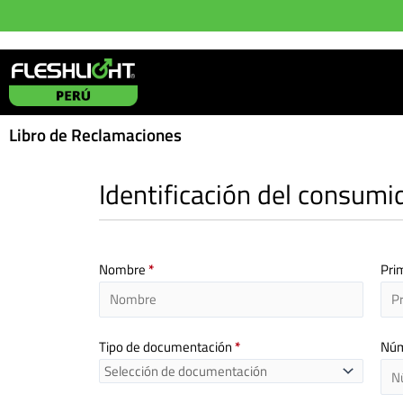
Ir
al
contenido
Libro de Reclamaciones
Identificación del consum
Nombre
*
Pri
Tipo de documentación
*
Núm