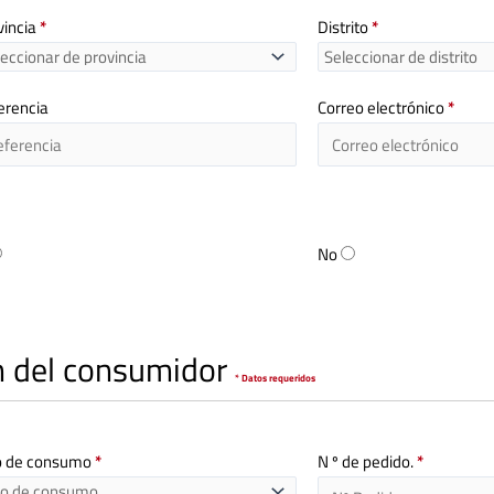
vincia
*
Distrito
*
erencia
Correo electrónico
*
No
en del consumidor
* Datos requeridos
o de consumo
*
N º de pedido.
*