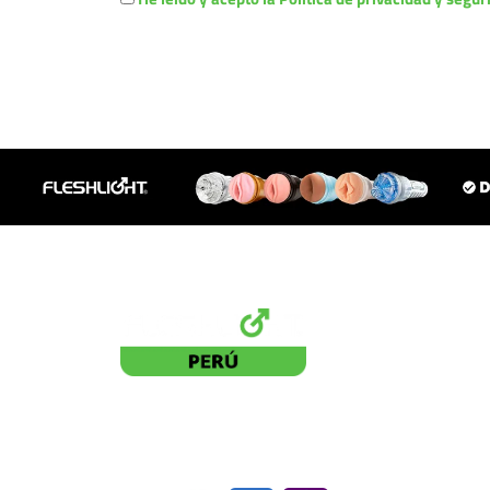
Distribuidor Autorizado
BLACKDOG PE SAC. 20613271822
Pagos seguros: