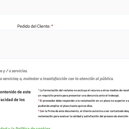
Pedido del Cliente:
*
y / o servicios.
servicios; o, malestar o insatisfacción con la atención al público.
*
La formulación del reclamo no excluye el recurso a otros medios de resol
contenido de este
un requisito previo para presentar una denuncia ante el Indecopi.
racidad de los
*
El proveedor debe responder a la reclamación en un plazo no superior a q
pudiendo ampliar el plazo hasta quince días.
*
Con la firma de este documento, el cliente autoriza a ser contactado des
reclamación para evaluar la calidad y satisfacción del proceso de atención
dad y la Política de cookies.