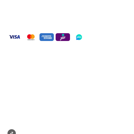
Distribuidor Autorizado
BLACKDOG PE SAC. 20613271822
Pagos seguros:
Términos y condiciones:
Políticas de entrega
Políticas de stock
Políticas de envío
Políticas de reclamo
Contáctanos:
Contactar soporte
Ventas al por mayor
Síguenos en: