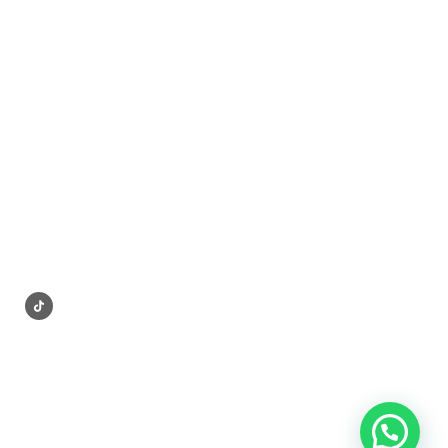
Términos y condiciones:
Políticas de entrega
Políticas de stock
Políticas de envío
Políticas de reclamo
Contáctanos:
Contactar soporte
Ventas al por mayor
Síguenos en: