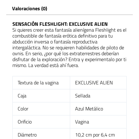
Valoraciones (0)
SENSACIÓN FLESHLIGHT: EXCLUSIVE ALIEN
Si
quieres
creer
esta
fantasía
alienígena
Fleshlight
es
el
combustible
de
fantasía
erótica
definitivo
para
tu
abducción
inversa
o
fantasía
reproductiva
intergaláctica.
No
se
requieren
habilidades
de
piloto
de
ovnis.
En
serio,
¿por
qué
los
extraterrestres
deberían
disfrutar
de
la
exploración?
Entra
y
experimentalo
por
ti
mismo.
La
verdad
está
ahí
fuera.
Textura de la vagina
EXCLUSIVE ALIEN
Caja
Sellada
Color
Azul Metálico
Orificio
Vagina
Diámetro
10,2 cm por 6,4 cm