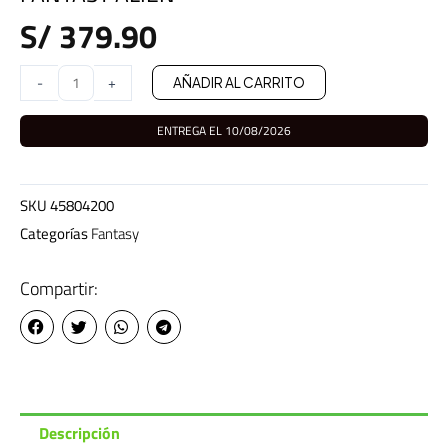
S/
379.90
FANTASY
-
+
AÑADIR AL CARRITO
ALIEN
cantidad
ENTREGA EL 10/08/2026
SKU
45804200
Categorías
Fantasy
Compartir:
Descripción