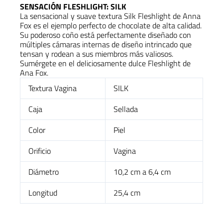
SENSACIÓN FLESHLIGHT: SILK
La
sensacional y suave
textura
Silk
Fleshlight
de
Anna
Fox
es
el
ejemplo
perfecto
de
chocolate
de
alta
calidad.
Su
poderoso
coño
está
perfectamente
diseñado
con
múltiples
cámaras
internas
de
diseño
intrincado
que
tensan
y
rodean
a
sus
miembros
más
valiosos.
Sumérgete
en
el
deliciosamente
dulce
Fleshlight
de
Ana
Fox.
Textura Vagina
SILK
Caja
Sellada
Color
Piel
Orificio
Vagina
Diámetro
10,2 cm a 6,4 cm
Longitud
25,4 cm