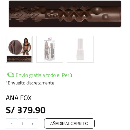
Envío gratis a todo el Perú
*Envuelto discretamente
ANA FOX
S/
379.90
ANA
-
+
AÑADIR AL CARRITO
FOX